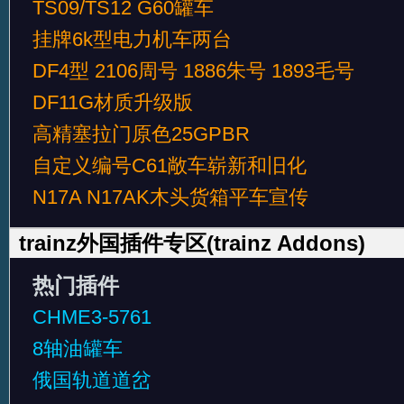
发）
TS09/TS12 G60罐车
挂牌6k型电力机车两台
DF4型 2106周号 1886朱号 1893毛号
DF11G材质升级版
高精塞拉门原色25GPBR
自定义编号C61敞车崭新和旧化
N17A N17AK木头货箱平车宣传
trainz外国插件专区(trainz Addons)
热门插件
CHME3-5761
8轴油罐车
俄国轨道道岔