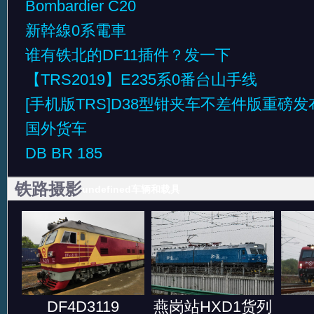
Bombardier C20
新幹線0系電車
谁有铁北的DF11插件？发一下
【TRS2019】E235系0番台山手线
[手机版TRS]D38型钳夹车不差件版重磅发
国外货车
DB BR 185
铁路摄影
undefined车辆和载具
DF4D3119
燕岗站HXD1货列