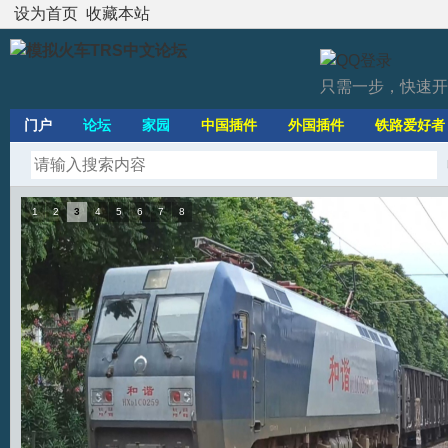
设为首页
收藏本站
只需一步，快速开
门户
论坛
家园
中国插件
外国插件
铁路爱好者
1
2
3
4
5
6
7
8