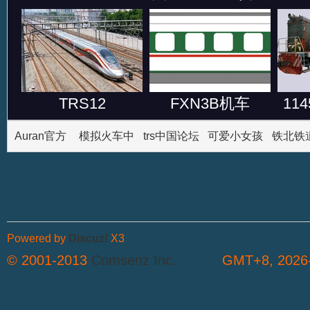
TRS12
FXN3B机车
11
CR400AF-Z
CR200J-Z车头 以
少
Auran官方
模拟火车中
trs中国论坛
可爱小女孩
铁北铁
fuxinghao
及鼓型系列还有
网站
文论坛
论坛
业
Powered by
Discuz!
X3
© 2001-2013
Comsenz Inc.
GMT+8, 2026-